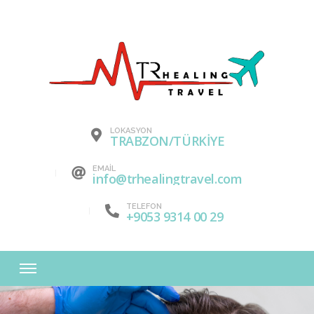
LOKASYON
TRABZON/TÜRKİYE
EMAIL
info@trhealingtravel.com
TELEFON
+9053 9314 00 29