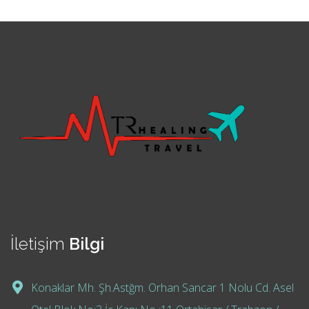
İletişim
Bilgi
Konaklar Mh. Şh.Astğm. Orhan Sancar 1 Nolu Cd. Asel